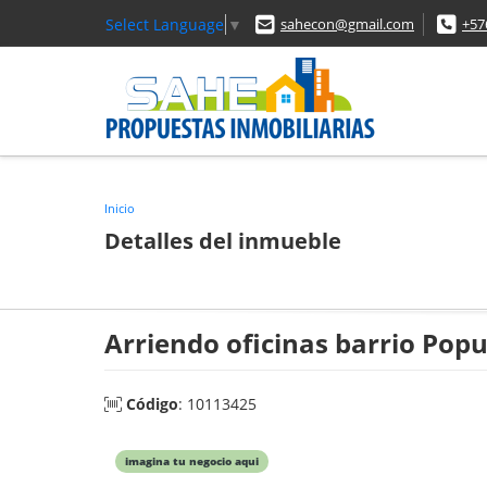
Select Language
▼
sahecon@gmail.com
+57
Inicio
Detalles del inmueble
Arriendo oficinas barrio Popu
Código
: 10113425
imagina tu negocio aqui