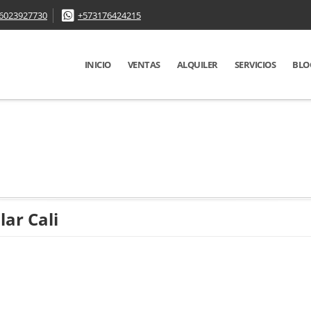
6023927730
+573176424215
INICIO
VENTAS
ALQUILER
SERVICIOS
BLO
lar Cali