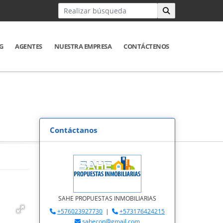
G
AGENTES
NUESTRA EMPRESA
CONTÁCTENOS
Contáctanos
SAHE PROPUESTAS INMOBILIARIAS
+576023927730
|
+573176424215
sahecon@gmail.com