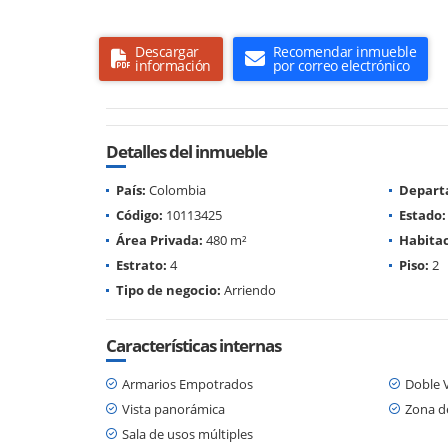
Descargar
Recomendar inmueble
información
por correo electrónico
Detalles del inmueble
País:
Colombia
Depart
Código:
10113425
Estado:
Área Privada:
480 m²
Habitac
Estrato:
4
Piso:
2
Tipo de negocio:
Arriendo
Características internas
Armarios Empotrados
Doble 
Vista panorámica
Zona d
Sala de usos múltiples