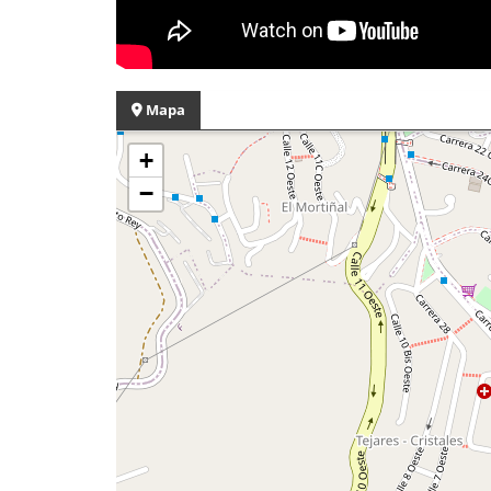
Mapa
+
−