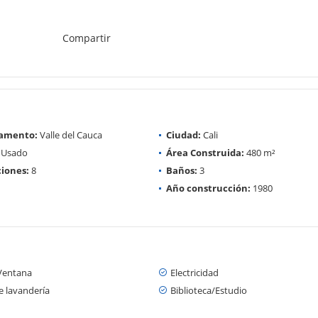
Compartir
amento:
Valle del Cauca
Ciudad:
Cali
Usado
Área Construida:
480 m²
iones:
8
Baños:
3
Año construcción:
1980
Ventana
Electricidad
e lavandería
Biblioteca/Estudio