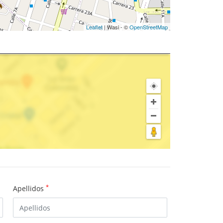
Leaflet
| Wasi - ©
OpenStreetMap
*
Apellidos