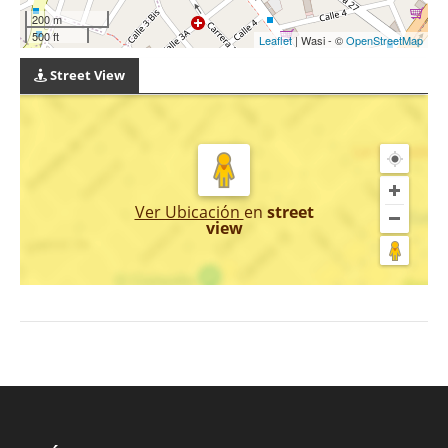
200 m
500 ft
Leaflet
| Wasi - ©
OpenStreetMap
Street View
Ver Ubicación
en
street
view