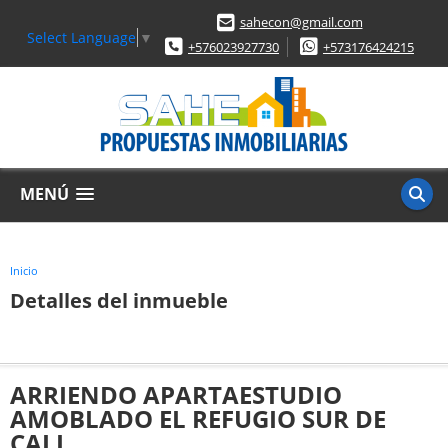
sahecon@gmail.com
Select Language
▼
+576023927730
+573176424215
MENÚ
Inicio
Detalles del inmueble
ARRIENDO APARTAESTUDIO
AMOBLADO EL REFUGIO SUR DE
CALI