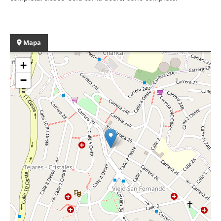
Mapa
+
−