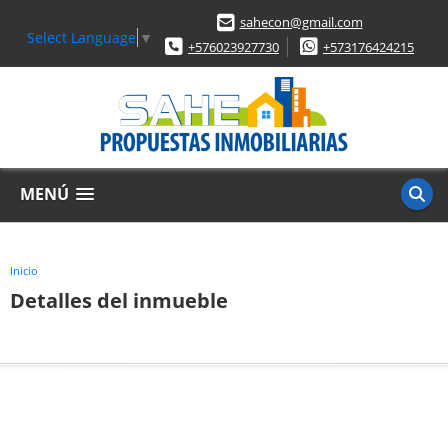
sahecon@gmail.com
Select Language
▼
+576023927730
+573176424215
MENÚ
Inicio
Detalles del inmueble