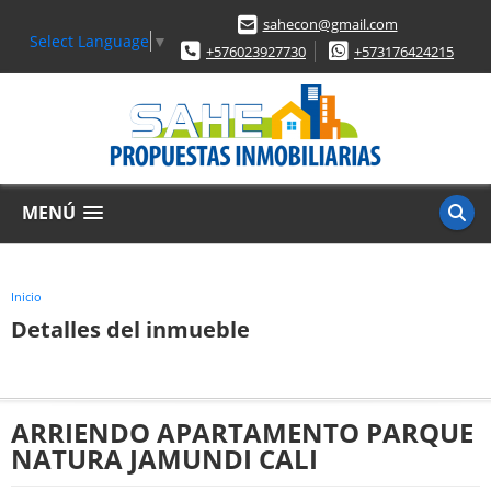
sahecon@gmail.com
Select Language
▼
+576023927730
+573176424215
MENÚ
Inicio
Detalles del inmueble
ARRIENDO APARTAMENTO PARQUE
NATURA JAMUNDI CALI