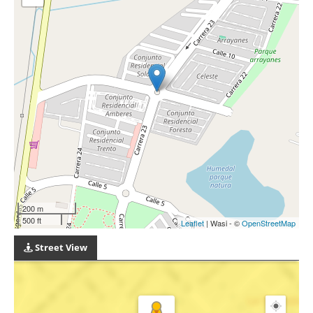
200 m
500 ft
Leaflet
| Wasi - ©
OpenStreetMap
Street View