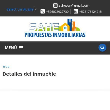
sahecon@gmail.com
Select Language
▼
+576023927730
+573176424215
MENÚ
Inicio
Detalles del inmueble