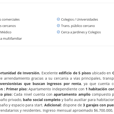
s comerciales
Colegios / Universidades
s cercanos
Trans. público cercano
 Médico
Cerca a Jardines y Colegios
a multifamiliar
portunidad de Inversión.
Excelente
edificio de 5 pisos
ubicado en
e arrendamiento gracias a su cercanía a vías principales, transp
nversionistas que buscan ingresos por renta
, ya que cuenta c
ón : Primer piso:
Apartamento independiente con
1 habitación con
to piso:
Cada nivel cuenta con
apartamento amplio
compuesto po
 baño privado,
baño social completo
y baño auxiliar para habitacio
 baño y espacio para start.
Adicional:
dispone de
3 garajes con puer
rrendatarios y residentes. Ingreso mensual aproximado $6.700.000