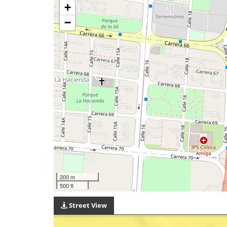
+
−
200 m
500 ft
Street View