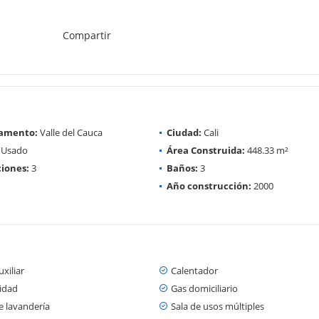
Compartir
amento:
Valle del Cauca
Ciudad:
Cali
Usado
Área Construida:
448.33 m²
iones:
3
Baños:
3
Año construcción:
2000
xiliar
Calentador
cidad
Gas domiciliario
e lavandería
Sala de usos múltiples