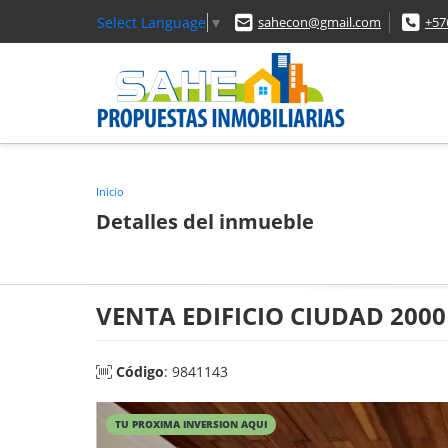
Select Language
▼
sahecon@gmail.com
+57
Inicio
Detalles del inmueble
VENTA EDIFICIO CIUDAD 2000
Código
: 9841143
TU PROXIMA INVERSION AQUI