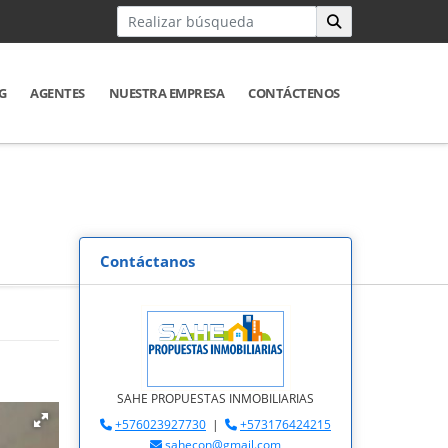
G
AGENTES
NUESTRA EMPRESA
CONTÁCTENOS
Contáctanos
SAHE PROPUESTAS INMOBILIARIAS
+576023927730
|
+573176424215
sahecon@gmail.com