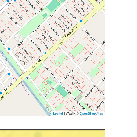
Leaflet
| Wasi - ©
OpenStreetMap