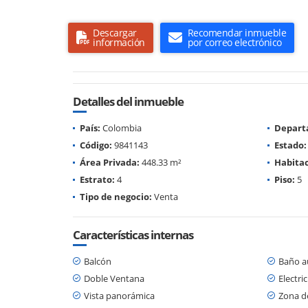
Descargar
Recomendar inmueble
información
por correo electrónico
Detalles del inmueble
País:
Colombia
Depart
Código:
9841143
Estado:
Área Privada:
448.33 m²
Habitac
Estrato:
4
Piso:
5
Tipo de negocio:
Venta
Características internas
Balcón
Baño au
Doble Ventana
Electri
Vista panorámica
Zona d