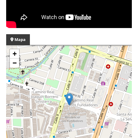
Mapa
+
−