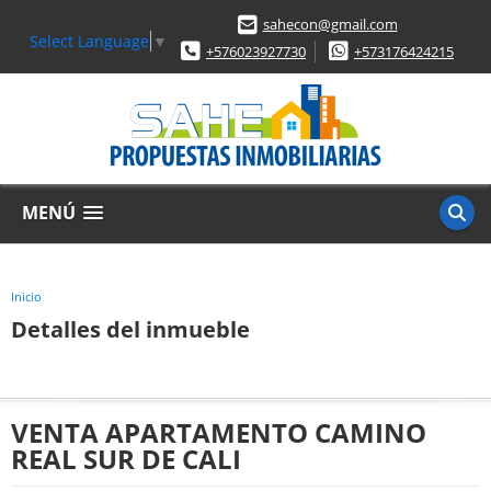
sahecon@gmail.com
Select Language
▼
+576023927730
+573176424215
MENÚ
Inicio
Detalles del inmueble
VENTA APARTAMENTO CAMINO
REAL SUR DE CALI