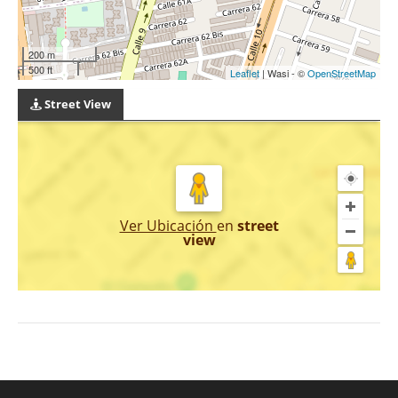
200 m
500 ft
Leaflet
| Wasi - ©
OpenStreetMap
Street View
Ver Ubicación
en
street
view