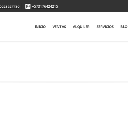
6023927730
+573176424215
INICIO
VENTAS
ALQUILER
SERVICIOS
BLO