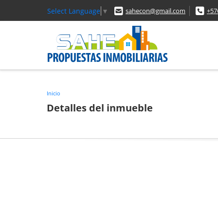
Select Language
▼
sahecon@gmail.com
+57
Inicio
Detalles del inmueble