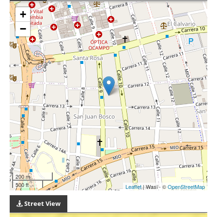
+
−
200 m
500 ft
Leaflet
| Wasi - ©
OpenStreetMap
Street View