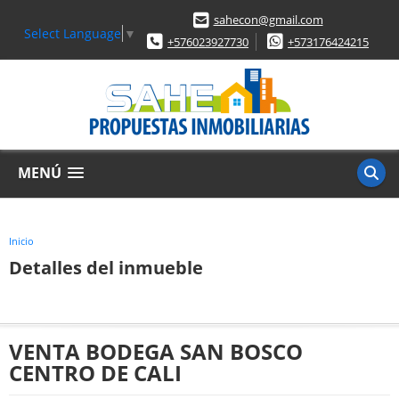
sahecon@gmail.com
Select Language
▼
+576023927730
+573176424215
MENÚ
Inicio
Detalles del inmueble
VENTA BODEGA SAN BOSCO
CENTRO DE CALI