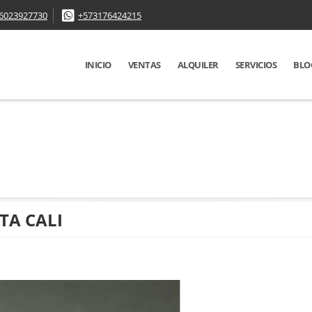
6023927730
+573176424215
INICIO
VENTAS
ALQUILER
SERVICIOS
BLO
TA CALI