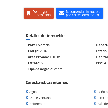
Descargar
Recomendar inmueble
información
por correo electrónico
Detalles del inmueble
País:
Colombia
Depart
Código:
291605
Estado:
Área Privada:
1500 m²
Habitac
Estrato:
5
Piso:
4
Tipo de negocio:
Venta
Características internas
Agua
Baño au
Doble Ventana
Electri
Reformado
Sala de