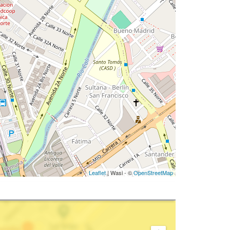
Leaflet
| Wasi - ©
OpenStreetMap