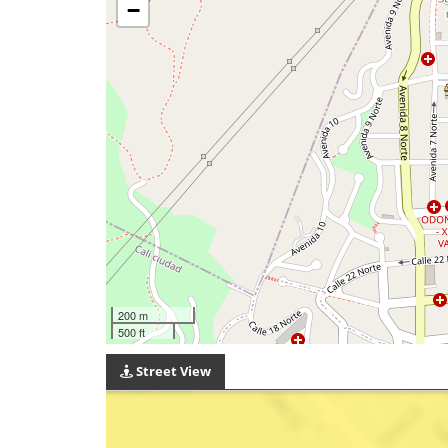
−
200 m
500 ft
Street View