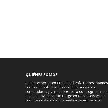
QUIÉNES SOMOS
Somos expertos en Propiedad Raíz, representamos
con responsabilidad, respaldo y asesoría a
compradores y vendedores para que logren hacer
la mejor inversión, sin riesgo en transacciones de
compra-venta, arriendo, avalúos, asesoría legal.