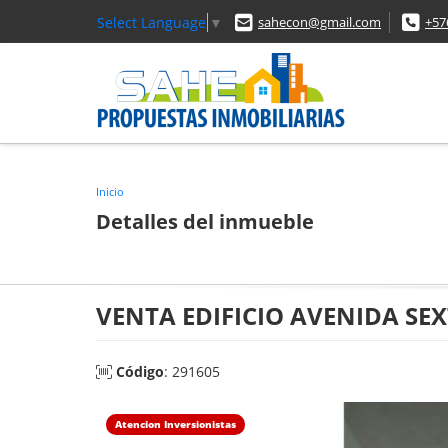
Select Language
▼
sahecon@gmail.com
+57
Inicio
Detalles del inmueble
VENTA EDIFICIO AVENIDA SEX
Código
: 291605
Atencion Inversionistas