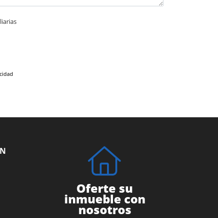
iarias
acidad
ÓN
Oferte su
inmueble con
nosotros