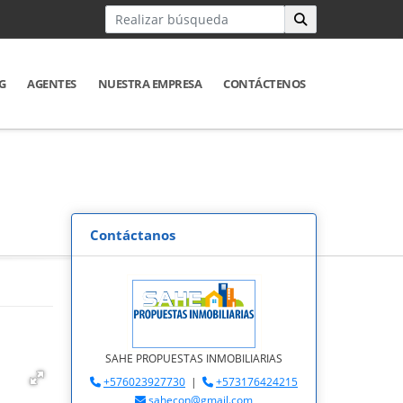
G
AGENTES
NUESTRA EMPRESA
CONTÁCTENOS
Contáctanos
SAHE PROPUESTAS INMOBILIARIAS
+576023927730
|
+573176424215
sahecon@gmail.com