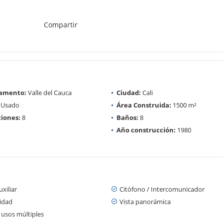
Compartir
amento:
Valle del Cauca
Ciudad:
Cali
Usado
Área Construida:
1500 m²
iones:
8
Baños:
8
Año construcción:
1980
xiliar
Citófono / Intercomunicador
cidad
Vista panorámica
 usos múltiples