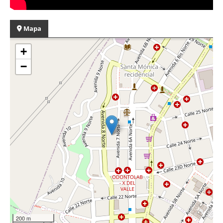
Mapa
+
−
200 m