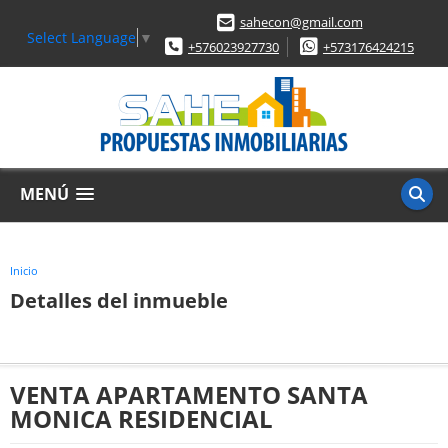
sahecon@gmail.com
Select Language
▼
+576023927730
+573176424215
MENÚ
Inicio
Detalles del inmueble
VENTA APARTAMENTO SANTA
MONICA RESIDENCIAL