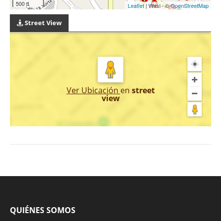
500 ft
Leaflet
| Wasi - ©
OpenStreetMap
Street View
Ver Ubicación
en
street
view
QUIÉNES SOMOS