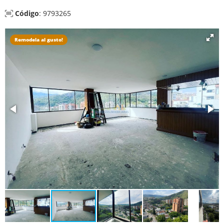
Código
: 9793265
Remodela al gusto!