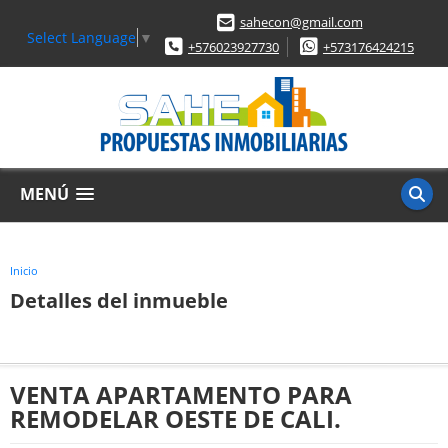
sahecon@gmail.com
Select Language
▼
+576023927730
+573176424215
MENÚ
Inicio
Detalles del inmueble
VENTA APARTAMENTO PARA
REMODELAR OESTE DE CALI.