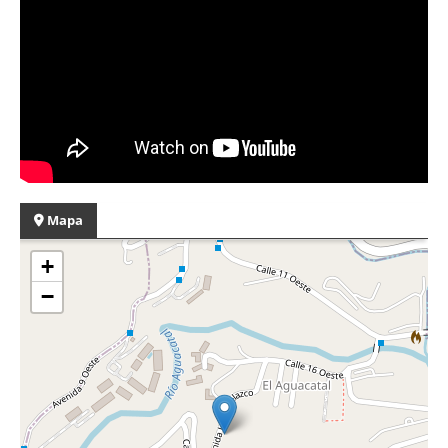
Mapa
+
−