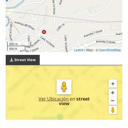
200 m
500 ft
Leaflet
| Wasi - ©
OpenStreetMap
Street View
Ver Ubicación
en
street
view