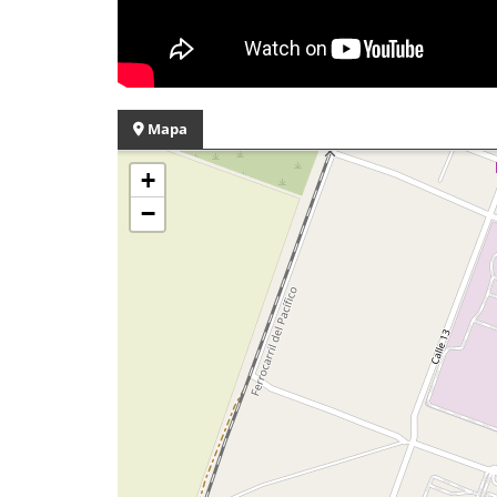
Mapa
+
−