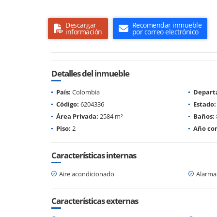
Descargar
Recomendar inmueble
información
por correo electrónico
Detalles del inmueble
País:
Colombia
Depart
Código:
6204336
Estado:
Área Privada:
2584 m²
Baños:
Piso:
2
Año con
Características internas
Aire acondicionado
Alarma
Características externas