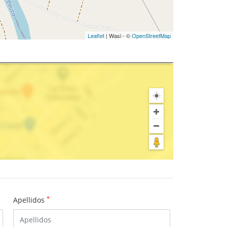
Leaflet
| Wasi - ©
OpenStreetMap
*
Apellidos