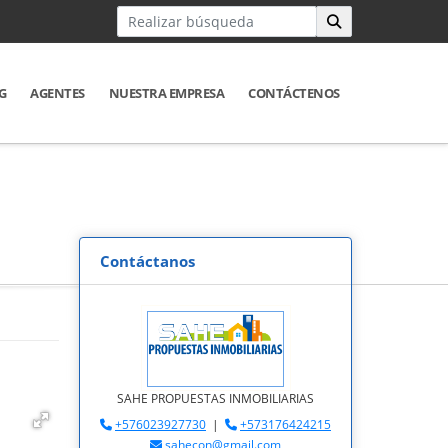
G
AGENTES
NUESTRA EMPRESA
CONTÁCTENOS
Contáctanos
SAHE PROPUESTAS INMOBILIARIAS
+576023927730
|
+573176424215
sahecon@gmail.com