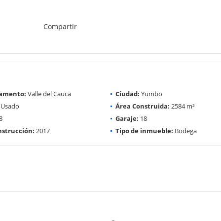
Compartir
amento:
Valle del Cauca
Ciudad:
Yumbo
Usado
Área Construida:
2584 m²
8
Garaje:
18
strucción:
2017
Tipo de inmueble:
Bodega