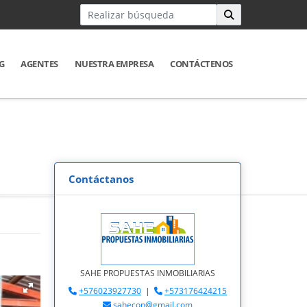
G
AGENTES
NUESTRA EMPRESA
CONTÁCTENOS
Contáctanos
SAHE PROPUESTAS INMOBILIARIAS
+576023927730
|
+573176424215
sahecon@gmail.com