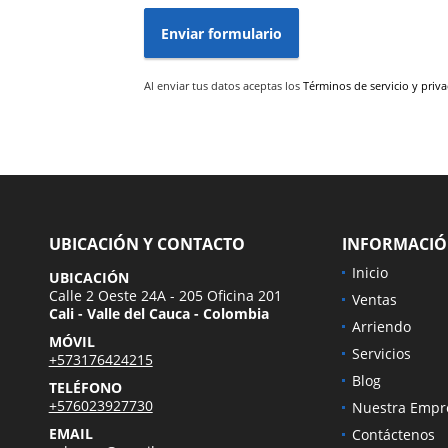
Enviar formulario
Al enviar tus datos aceptas los
Términos de servicio y priv
UBICACIÓN Y CONTACTO
INFORMACI
Inicio
UBICACIÓN
Calle 2 Oeste 24A - 205 Oficina 201
Ventas
Cali - Valle del Cauca - Colombia
Arriendo
MÓVIL
Servicios
+573176424215
Blog
TELÉFONO
+576023927730
Nuestra Empr
EMAIL
Contáctenos