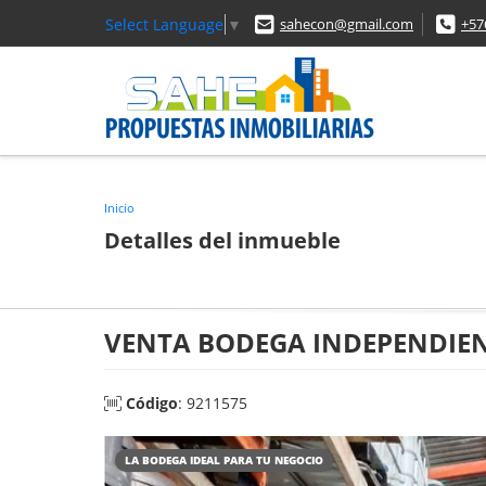
Select Language
▼
sahecon@gmail.com
+57
Inicio
Detalles del inmueble
VENTA BODEGA INDEPENDIE
Código
: 9211575
LA BODEGA IDEAL PARA TU NEGOCIO