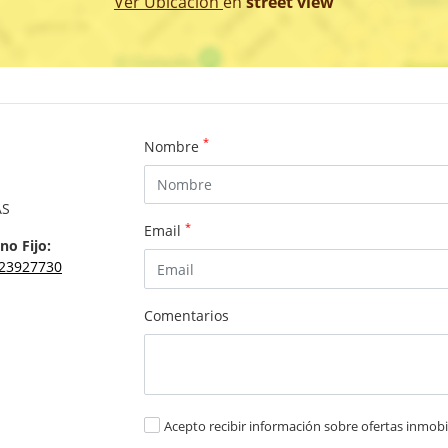
Ver Ubicación
en
street view
*
Nombre
AS
*
Email
no Fijo:
23927730
Comentarios
Acepto recibir información sobre ofertas inmobil