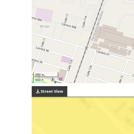
200 m
500 ft
Street View