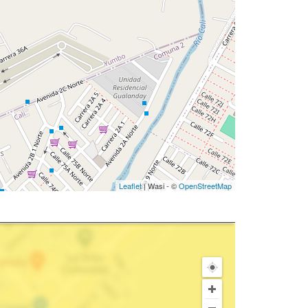
Leaflet
| Wasi - ©
OpenStreetMap