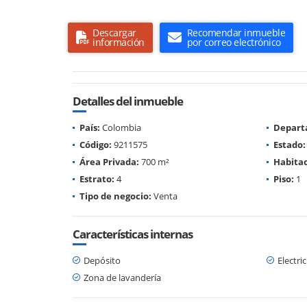
Descargar
Recomendar inmueble
información
por correo electrónico
Detalles del inmueble
País:
Colombia
Depart
Código:
9211575
Estado:
Área Privada:
700 m²
Habitac
Estrato:
4
Piso:
1
Tipo de negocio:
Venta
Características internas
Depósito
Electri
Zona de lavandería