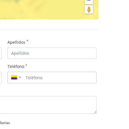
*
Apellidos
*
Teléfono
▼
iarias