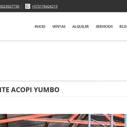
6023927730
+573176424215
INICIO
VENTAS
ALQUILER
SERVICIOS
BLO
NTE ACOPI YUMBO