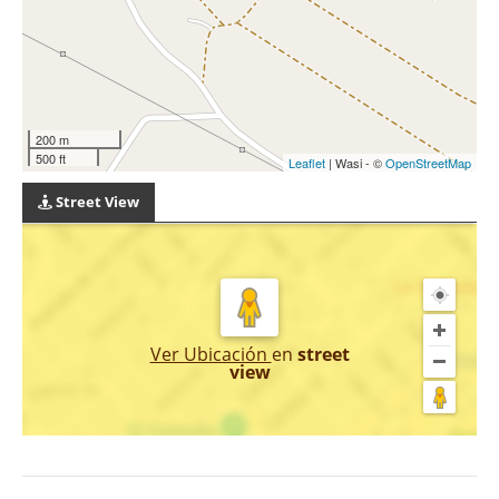
200 m
500 ft
Leaflet
| Wasi - ©
OpenStreetMap
Street View
Ver Ubicación
en
street
view