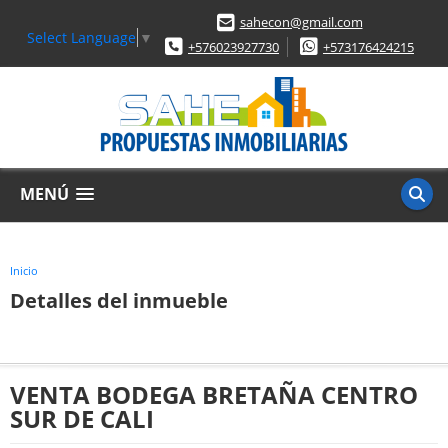
sahecon@gmail.com
Select Language
▼
+576023927730
+573176424215
MENÚ
Inicio
Detalles del inmueble
VENTA BODEGA BRETAÑA CENTRO
SUR DE CALI