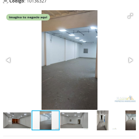
Código
: 10136327
imagina tu negocio aqui