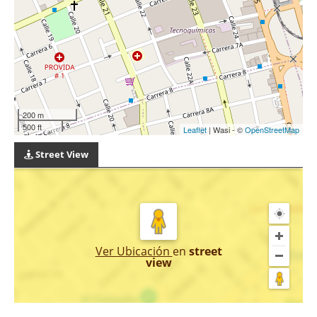
200 m
500 ft
Leaflet
| Wasi - ©
OpenStreetMap
Street View
Ver Ubicación
en
street
view