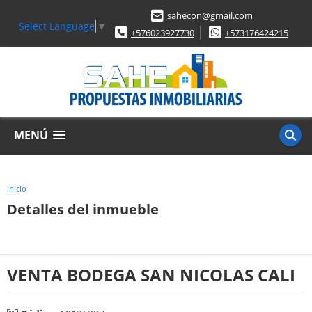
sahecon@gmail.com
Select Language
▼
+576023927730
+573176424215
MENÚ
Inicio
Detalles del inmueble
VENTA BODEGA SAN NICOLAS CALI