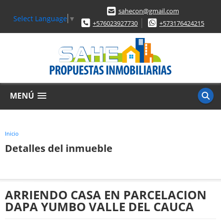
sahecon@gmail.com
Select Language
▼
+576023927730
+573176424215
MENÚ
Inicio
Detalles del inmueble
ARRIENDO CASA EN PARCELACION
DAPA YUMBO VALLE DEL CAUCA