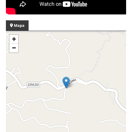
Mapa
+
−