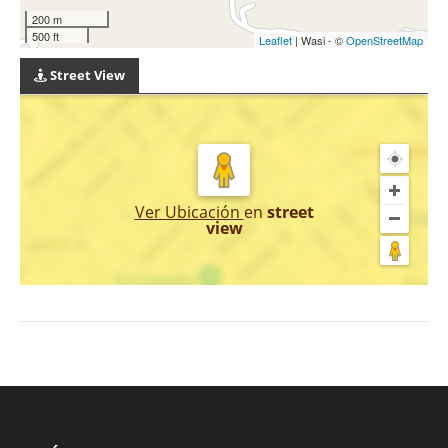
200 m
500 ft
Leaflet
| Wasi - ©
OpenStreetMap
Street View
Ver Ubicación
en
street
view