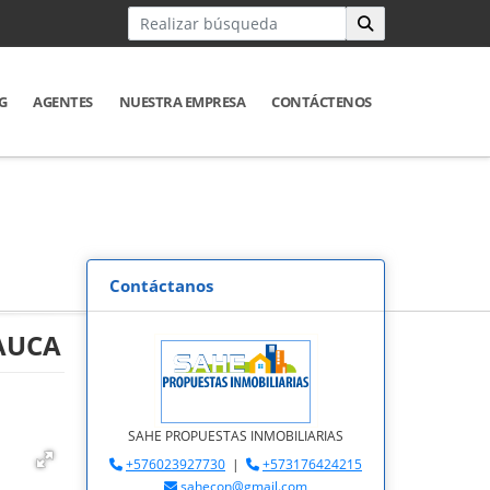
G
AGENTES
NUESTRA EMPRESA
CONTÁCTENOS
Contáctanos
CAUCA
SAHE PROPUESTAS INMOBILIARIAS
+576023927730
|
+573176424215
sahecon@gmail.com