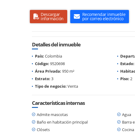
Descargar
Recomendar inmueble
información
por correo electrónico
Detalles del inmueble
País:
Colombia
Depart
Código:
9520698
Estado:
Área Privada:
950 m²
Habitac
Estrato:
3
Piso:
2
Tipo de negocio:
Venta
Características internas
Admite mascotas
Agua
Baño en habitación principal
Barra e
Clósets
Cocina 