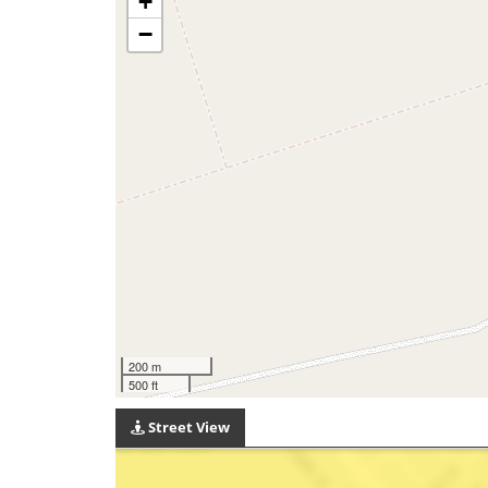
+
−
200 m
500 ft
Street View