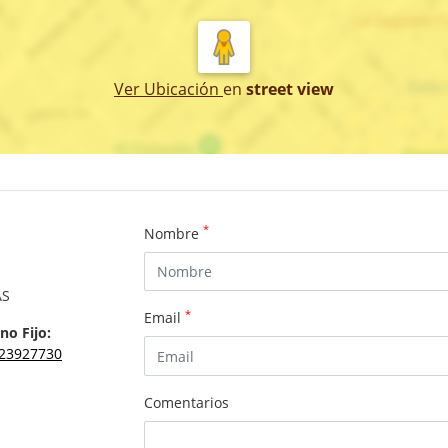
Ver Ubicación
en
street view
*
Nombre
AS
*
Email
no Fijo:
23927730
Comentarios