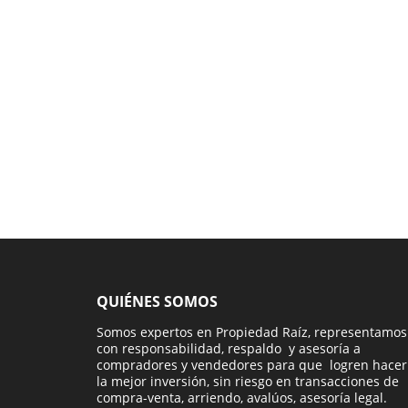
QUIÉNES SOMOS
Somos expertos en Propiedad Raíz, representamos
con responsabilidad, respaldo y asesoría a
compradores y vendedores para que logren hacer
la mejor inversión, sin riesgo en transacciones de
compra-venta, arriendo, avalúos, asesoría legal.