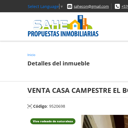
Select Language
▼
sahecon@gmail.com
+57
Inicio
Detalles del inmueble
VENTA CASA CAMPESTRE EL B
Código
: 9520698
Vive rodeado de naturaleza