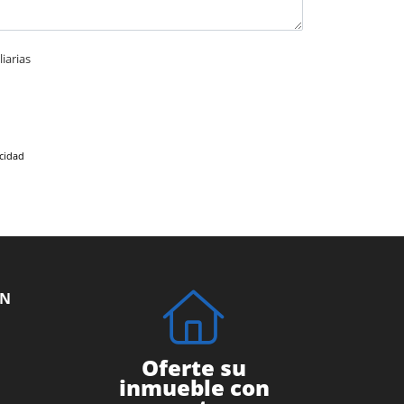
iarias
acidad
ÓN
Oferte su
inmueble con