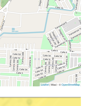
Leaflet
| Wasi - ©
OpenStreetMap