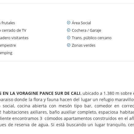
 frutales
Área Social
o cerrado de TV
Cochera / Garaje
adero visitantes
Trans. público cercano
ampestre
Zonas verdes
amping
 EN LA VORAGINE PANCE SUR DE CALI
, ubicado a 1.380 m sobre
paraiso donde la flora y fauna hacen del lugar un refugio maravill
 social, cocina abierta con mesón tipo bar, comedor en corred
 habitaciones axiliares, baño auxiliar completo, espaciosa habita
iente encontramos 3 cómodos apartamentos construidos en el año 2
s de reserva de agua. Si está buscando un lugar tranquilo, cer