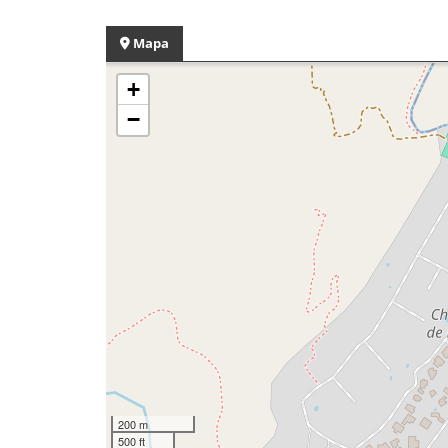
Mapa
+
−
200 m
500 ft