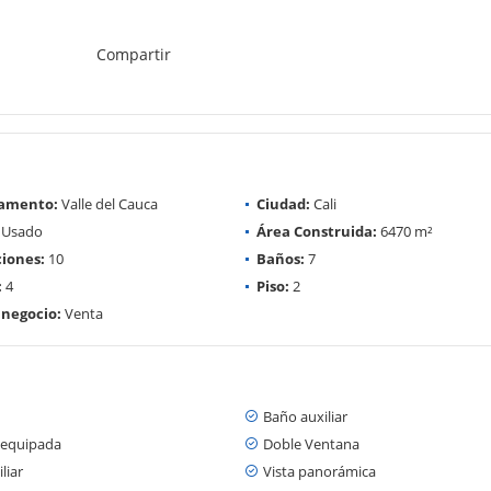
Compartir
amento:
Valle del Cauca
Ciudad:
Cali
Usado
Área Construida:
6470 m²
iones:
10
Baños:
7
:
4
Piso:
2
 negocio:
Venta
Baño auxiliar
 equipada
Doble Ventana
liar
Vista panorámica