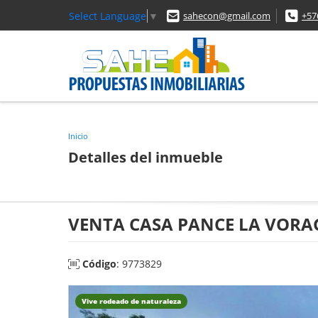
Select Language
▼
sahecon@gmail.com
+57
Inicio
Detalles del inmueble
VENTA CASA PANCE LA VORAG
Código
: 9773829
Vive rodeado de naturaleza