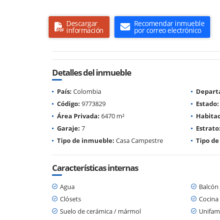
Descargar
Recomendar inmueble
información
por correo electrónico
Detalles del inmueble
País:
Colombia
Depart
Código:
9773829
Estado:
Área Privada:
6470 m²
Habitac
Garaje:
7
Estrato
Tipo de inmueble:
Casa Campestre
Tipo de
Características internas
Agua
Balcón
Clósets
Cocina
Suelo de cerámica / mármol
Unifami