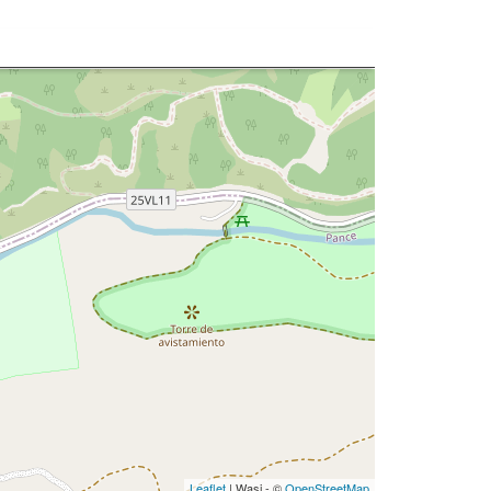
Leaflet
| Wasi - ©
OpenStreetMap