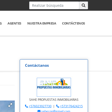
G
AGENTES
NUESTRA EMPRESA
CONTÁCTENOS
Contáctanos
SAHE PROPUESTAS INMOBILIARIAS
+576023927730
|
+573176424215
sahecon@gmail.com