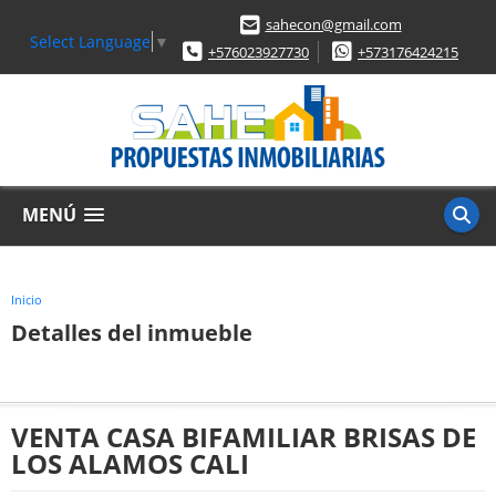
sahecon@gmail.com
Select Language
▼
+576023927730
+573176424215
MENÚ
Inicio
Detalles del inmueble
VENTA CASA BIFAMILIAR BRISAS DE
LOS ALAMOS CALI