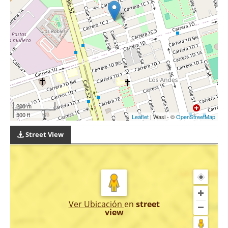
200 m
500 ft
Leaflet
| Wasi - ©
OpenStreetMap
Street View
Ver Ubicación
en
street
view