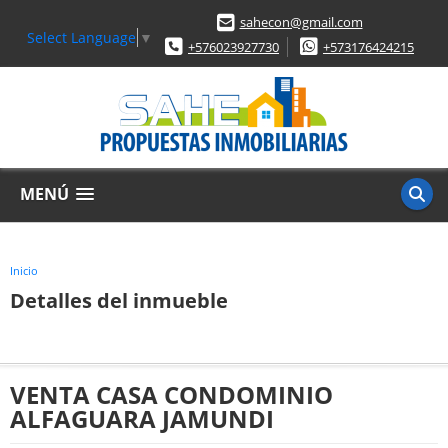
sahecon@gmail.com
Select Language
▼
+576023927730
+573176424215
MENÚ
Inicio
Detalles del inmueble
VENTA CASA CONDOMINIO
ALFAGUARA JAMUNDI