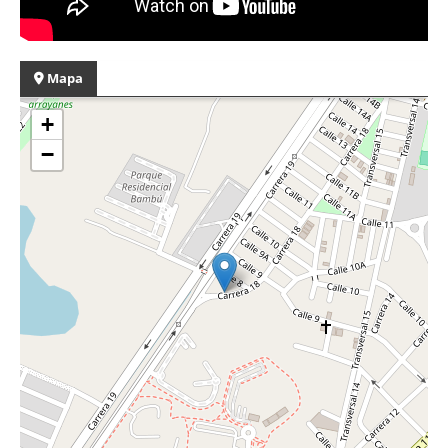
Mapa
+
−