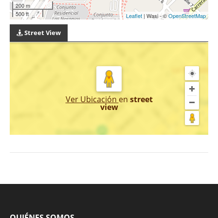
200 m
500 ft
Leaflet
| Wasi - ©
OpenStreetMap
Street View
Ver Ubicación
en
street
view
QUIÉNES SOMOS