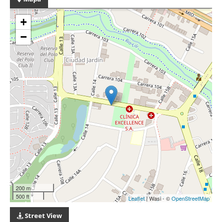
+
−
200 m
500 ft
Leaflet
| Wasi - ©
OpenStreetMap
Street View