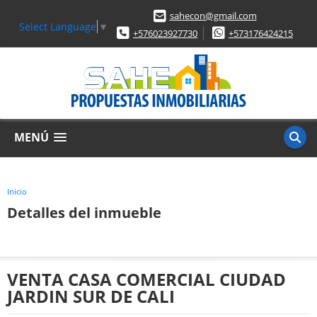
sahecon@gmail.com
Select Language
▼
+576023927730
+573176424215
MENÚ
Inicio
Detalles del inmueble
VENTA CASA COMERCIAL CIUDAD
JARDIN SUR DE CALI