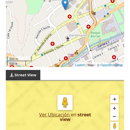
200 m
500 ft
Leaflet
| Wasi - ©
OpenStreetMap
Street View
Ver Ubicación
en
street
view