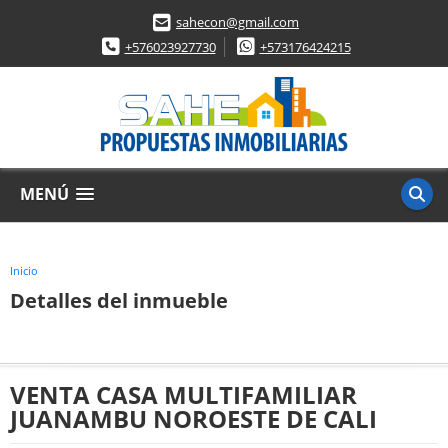
sahecon@gmail.com
+576023927730
+573176424215
MENÚ
Inicio
Detalles del inmueble
VENTA CASA MULTIFAMILIAR
JUANAMBU NOROESTE DE CALI