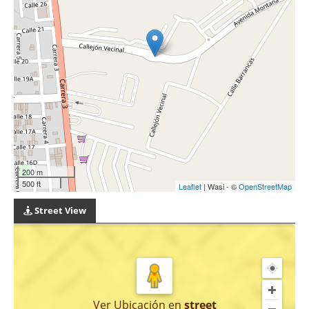
200 m
500 ft
Leaflet
| Wasi - ©
OpenStreetMap
Street View
Ver Ubicación
en
street