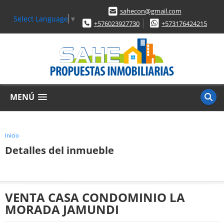
sahecon@gmail.com
Select Language
▼
+576023927730
+573176424215
MENÚ
Inicio
Detalles del inmueble
VENTA CASA CONDOMINIO LA
MORADA JAMUNDI