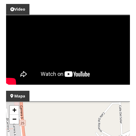
Video
Mapa
+
−