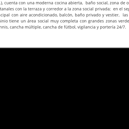
, cuenta con una moderna cocina abierta, baño social, zona de ofic
nales con la terraza y corredor a la zona social privada; en el se
rincipal con aire acondicionado, balcón, baño privado y vestier, l
nio tiene un área social muy completa con grandes zonas verdes y
nis, cancha múltiple, cancha de fútbol, vigilancia y portería 24/7.