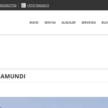
6023927730
+573176424215
INICIO
VENTAS
ALQUILER
SERVICIOS
BLO
 JAMUNDI