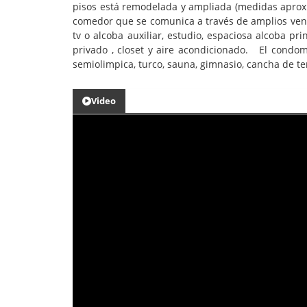
pisos está remodelada y ampliada (medidas aprox.)
comedor que se comunica a través de amplios venta
tv o alcoba auxiliar, estudio, espaciosa alcoba p
privado , closet y aire acondicionado. El condomi
semiolimpica, turco, sauna, gimnasio, cancha de ten
Video