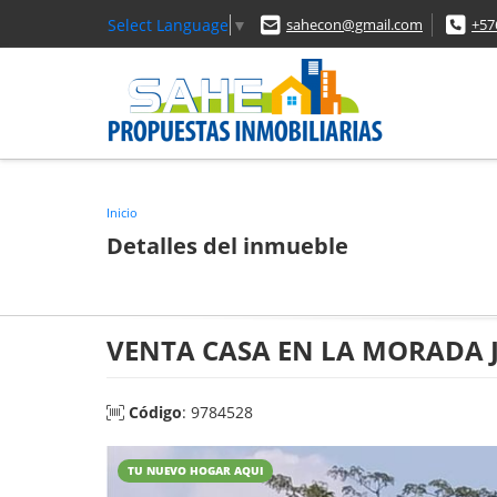
Select Language
▼
sahecon@gmail.com
+57
Inicio
Detalles del inmueble
VENTA CASA EN LA MORADA
Código
: 9784528
TU NUEVO HOGAR AQUI