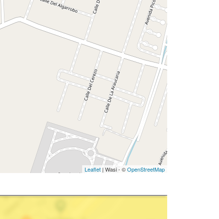
Leaflet
| Wasi - ©
OpenStreetMap