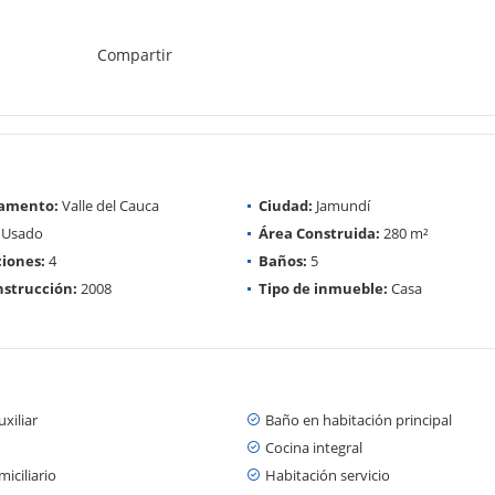
Compartir
amento:
Valle del Cauca
Ciudad:
Jamundí
Usado
Área Construida:
280 m²
iones:
4
Baños:
5
strucción:
2008
Tipo de inmueble:
Casa
xiliar
Baño en habitación principal
Cocina integral
iciliario
Habitación servicio