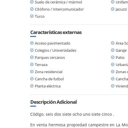
Suelo de cerámica / mármol
Unifami
Citófono / Intercomunicador
Jacuzzi
Turco
Características externas
Acceso pavimentado
Área So
Colegios / Universidades
Garaje
Parques cercanos
Patio
Terraza
Urbani
Zona residencial
Zonas 
Cancha de futbol
Cancha
Planta eléctrica
Viviend
Descripción Adicional
Código. seis dos siete ocho uno siete cinco .
En venta hermosa propiedad campestre en La Mora