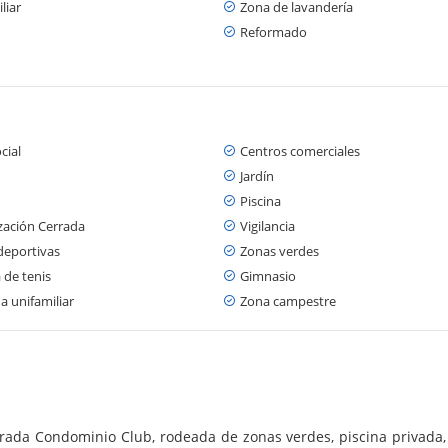
liar
Zona de lavandería
Reformado
cial
Centros comerciales
Jardín
Piscina
zación Cerrada
Vigilancia
deportivas
Zonas verdes
 de tenis
Gimnasio
a unifamiliar
Zona campestre
da Condominio Club, rodeada de zonas verdes, piscina privada, 