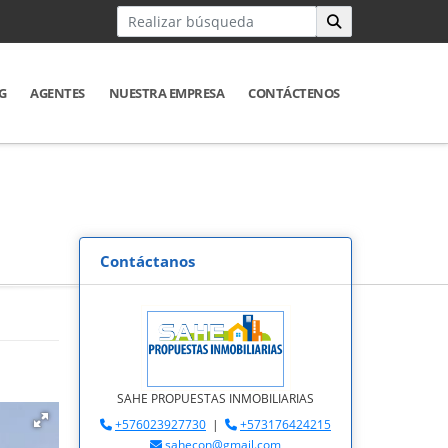
G
AGENTES
NUESTRA EMPRESA
CONTÁCTENOS
Contáctanos
SAHE PROPUESTAS INMOBILIARIAS
+576023927730
|
+573176424215
sahecon@gmail.com