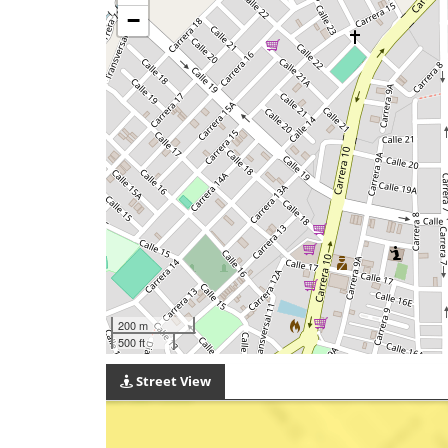
−
200 m
500 ft
Street View