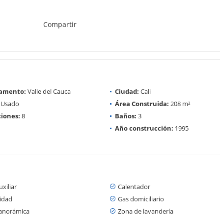
Compartir
amento:
Valle del Cauca
Ciudad:
Cali
Usado
Área Construida:
208 m²
iones:
8
Baños:
3
Año construcción:
1995
xiliar
Calentador
cidad
Gas domiciliario
panorámica
Zona de lavandería