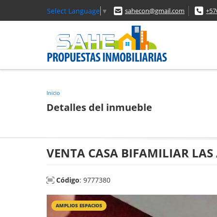
Select Language
▼
sahecon@gmail.com
+57
Inicio
Detalles del inmueble
VENTA CASA BIFAMILIAR LAS 
Código
: 9777380
AMPLIOS ESPACIOS