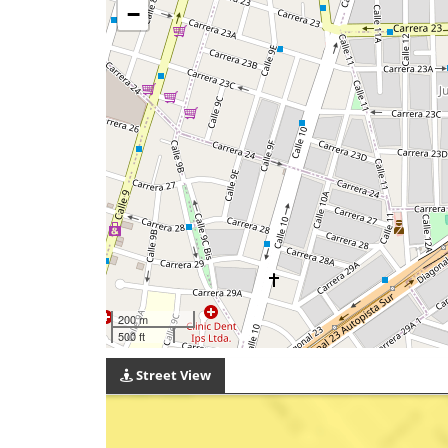
−
200 m
500 ft
Street View