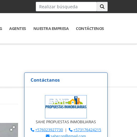
G
AGENTES
NUESTRA EMPRESA
CONTÁCTENOS
Contáctanos
SAHE PROPUESTAS INMOBILIARIAS
+576023927730
|
+573176424215
sahecon@gmail.com