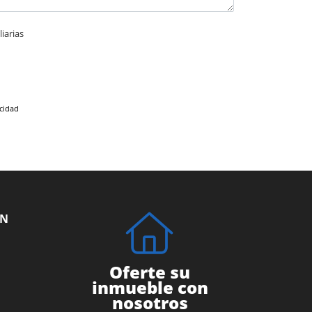
iarias
acidad
ÓN
Oferte su
inmueble con
nosotros