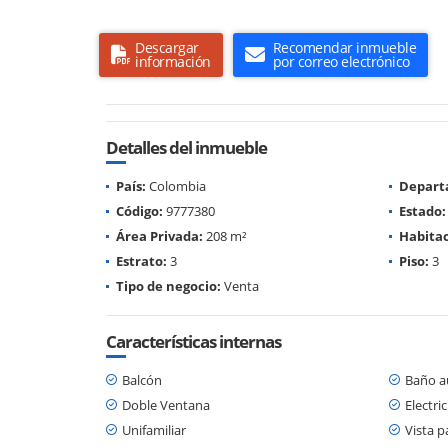
Descargar
Recomendar inmueble
información
por correo electrónico
Detalles del inmueble
País:
Colombia
Depart
Código:
9777380
Estado:
Área Privada:
208 m²
Habitac
Estrato:
3
Piso:
3
Tipo de negocio:
Venta
Características internas
Balcón
Baño au
Doble Ventana
Electri
Unifamiliar
Vista 