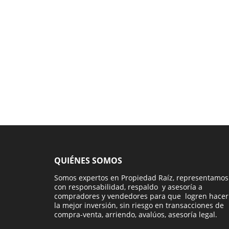
QUIÉNES SOMOS
Somos expertos en Propiedad Raíz, representamos
con responsabilidad, respaldo y asesoría a
compradores y vendedores para que logren hacer
la mejor inversión, sin riesgo en transacciones de
compra-venta, arriendo, avalúos, asesoría legal.