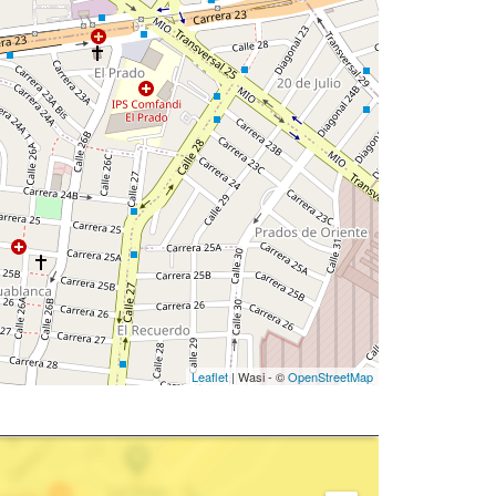
Leaflet
| Wasi - ©
OpenStreetMap