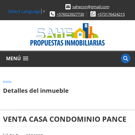
sahecon@gmail.com
Select Language
▼
+576023927730
+573176424215
MENÚ
Inicio
Detalles del inmueble
VENTA CASA CONDOMINIO PANCE