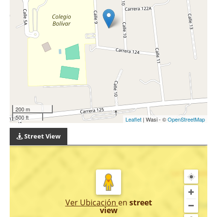
200 m
500 ft
Leaflet
| Wasi - ©
OpenStreetMap
Street View
Ver Ubicación
en
street
view