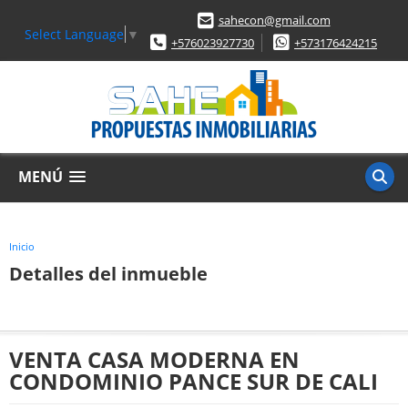
sahecon@gmail.com
Select Language
▼
+576023927730
+573176424215
MENÚ
Inicio
Detalles del inmueble
VENTA CASA MODERNA EN
CONDOMINIO PANCE SUR DE CALI