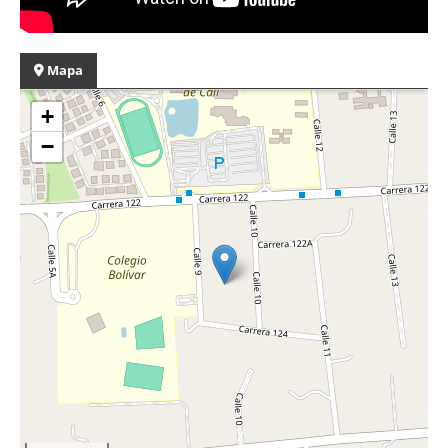
Mapa
+
−