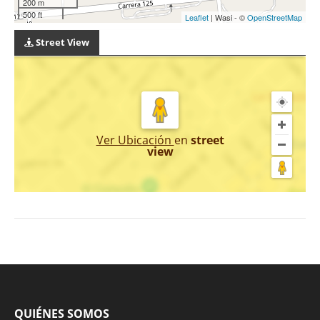
200 m
500 ft
Leaflet
| Wasi - ©
OpenStreetMap
Street View
Ver Ubicación
en
street
view
QUIÉNES SOMOS