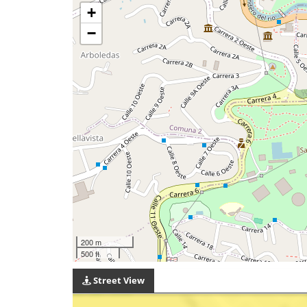
+
−
200 m
500 ft
Street View