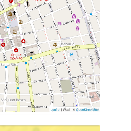
Leaflet
| Wasi - ©
OpenStreetMap