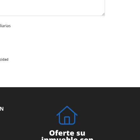
iarias
acidad
ÓN
Oferte su
inmueble con