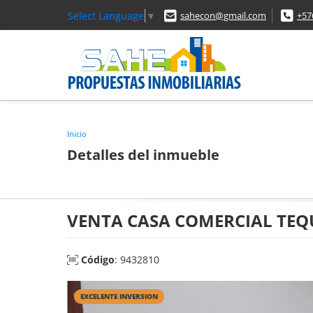
Select Language
▼
sahecon@gmail.com
+57
Inicio
Detalles del inmueble
VENTA CASA COMERCIAL TE
Código
: 9432810
EXCELENTE INVERSION