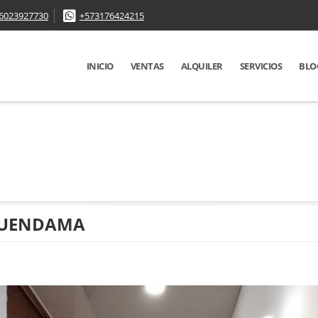
6023927730
+573176424215
INICIO
VENTAS
ALQUILER
SERVICIOS
BLO
QUENDAMA