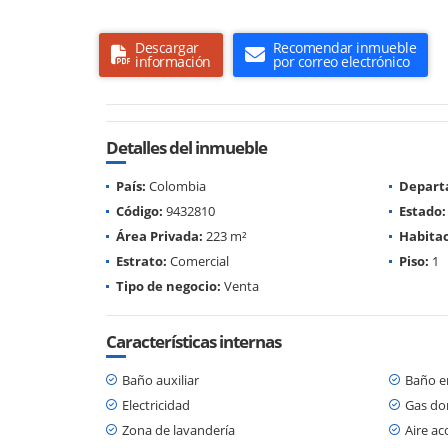
Descargar
Recomendar inmueble
información
por correo electrónico
Detalles del inmueble
País:
Colombia
Depart
Código:
9432810
Estado:
Área Privada:
223 m²
Habitac
Estrato:
Comercial
Piso:
1
Tipo de negocio:
Venta
Características internas
Baño auxiliar
Baño en
Electricidad
Gas dom
Zona de lavandería
Aire a