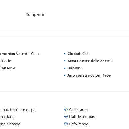
Compartir
amento:
Valle del Cauca
Ciudad:
Cali
Usado
Área Construida:
223 m²
iones:
9
Baños:
6
Año construcción:
1969
 habitación principal
Calentador
iciliario
Hall de alcobas
condicionado
Reformado