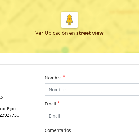
Ver Ubicación
en
street view
*
Nombre
AS
*
Email
no Fijo:
23927730
Comentarios