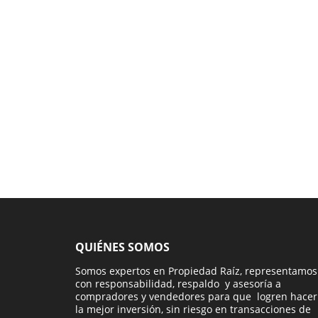
QUIÉNES SOMOS
Somos expertos en Propiedad Raíz, representamos
con responsabilidad, respaldo y asesoría a
compradores y vendedores para que logren hacer
la mejor inversión, sin riesgo en transacciones de