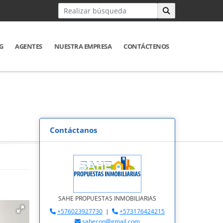
G
AGENTES
NUESTRA EMPRESA
CONTÁCTENOS
Contáctanos
SAHE PROPUESTAS INMOBILIARIAS
+576023927730
|
+573176424215
sahecon@gmail.com