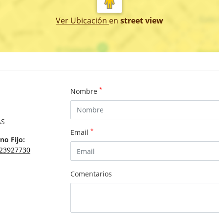
Ver Ubicación
en
street view
*
Nombre
AS
*
Email
no Fijo:
23927730
Comentarios