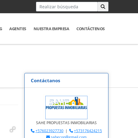
G
AGENTES
NUESTRA EMPRESA
CONTÁCTENOS
Contáctanos
SAHE PROPUESTAS INMOBILIARIAS
+576023927730
|
+573176424215
sahecon@gmail.com