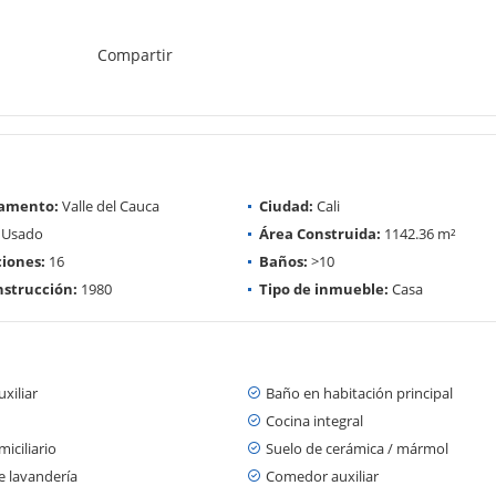
Compartir
amento:
Valle del Cauca
Ciudad:
Cali
Usado
Área Construida:
1142.36 m²
iones:
16
Baños:
>10
strucción:
1980
Tipo de inmueble:
Casa
xiliar
Baño en habitación principal
Cocina integral
iciliario
Suelo de cerámica / mármol
e lavandería
Comedor auxiliar