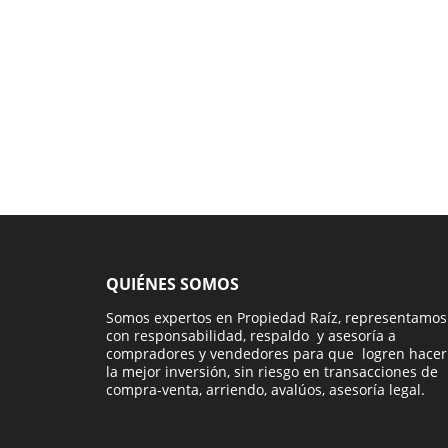
QUIÉNES SOMOS
Somos expertos en Propiedad Raíz, representamos
con responsabilidad, respaldo y asesoría a
compradores y vendedores para que logren hacer
la mejor inversión, sin riesgo en transacciones de
compra-venta, arriendo, avalúos, asesoría legal.