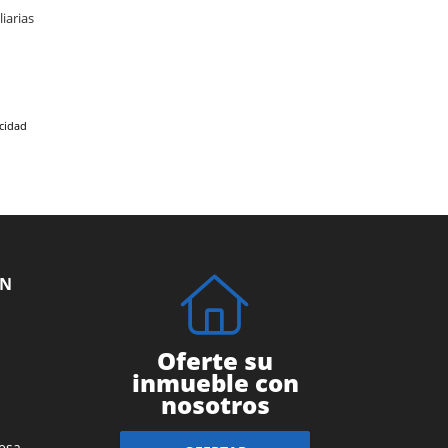
iarias
acidad
ÓN
Oferte su
inmueble con
nosotros
esa