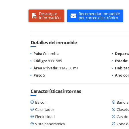
Descargar
Recomendar inmueble
información
por correo electrónico
Detalles del inmueble
País:
Colombia
Depart
Código:
8991585
Estado:
Área Privada:
1142.36 m²
Habitac
Piso:
5
Año con
Características internas
Balcón
Baño au
Calentador
Clósets
Electricidad
Gas dom
Vista panorámica
Zona d