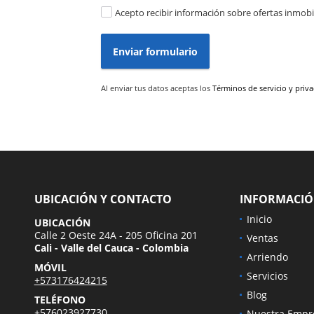
Acepto recibir información sobre ofertas inmobil
Enviar formulario
Al enviar tus datos aceptas los
Términos de servicio y priv
UBICACIÓN Y CONTACTO
INFORMACI
Inicio
UBICACIÓN
Calle 2 Oeste 24A - 205 Oficina 201
Ventas
Cali - Valle del Cauca - Colombia
Arriendo
MÓVIL
Servicios
+573176424215
Blog
TELÉFONO
+576023927730
Nuestra Empr