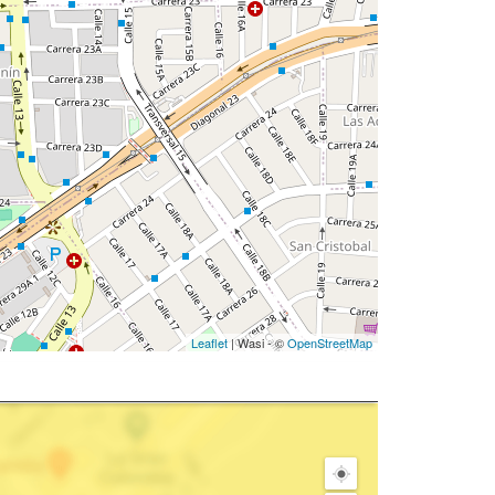
Leaflet
| Wasi - ©
OpenStreetMap