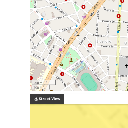
200 m
500 ft
Street View