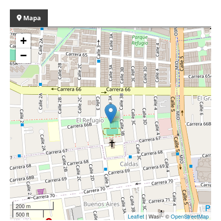
Mapa
+
−
200 m
500 ft
Leaflet
| Wasi - ©
OpenStreetMap