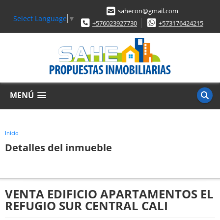
sahecon@gmail.com
Select Language
▼
+576023927730
+573176424215
MENÚ
Inicio
Detalles del inmueble
VENTA EDIFICIO APARTAMENTOS EL
REFUGIO SUR CENTRAL CALI