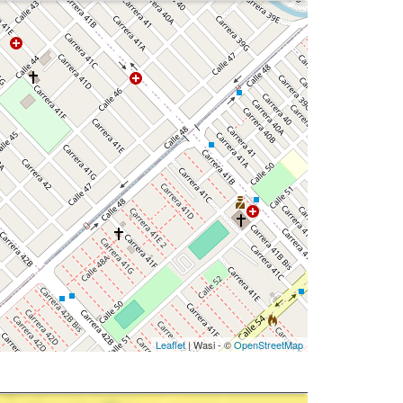
Leaflet
| Wasi - ©
OpenStreetMap