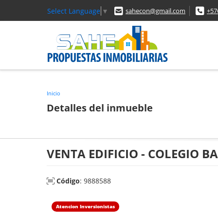
Select Language
▼
sahecon@gmail.com
+57
Inicio
Detalles del inmueble
VENTA EDIFICIO - COLEGIO B
Código
: 9888588
Atencion Inversionistas