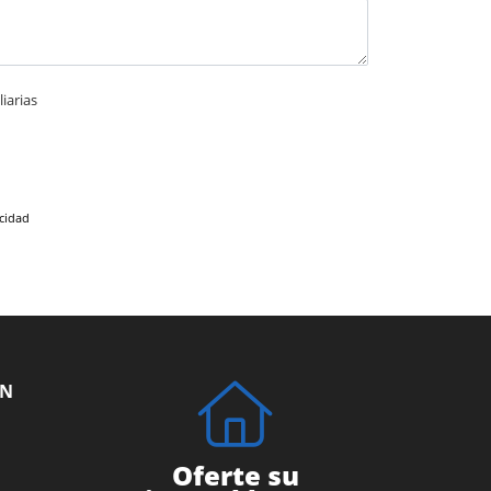
iarias
acidad
ÓN
Oferte su