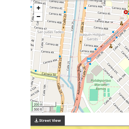
+
−
200 m
500 ft
Street View