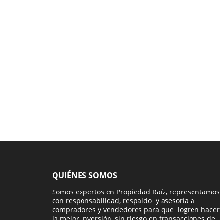
QUIÉNES SOMOS
Somos expertos en Propiedad Raíz, representamos
con responsabilidad, respaldo y asesoría a
compradores y vendedores para que logren hacer
la mejor inversión, sin riesgo en transacciones de