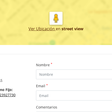
Ver Ubicación
en
street view
*
Nombre
AS
*
Email
no Fijo:
23927730
Comentarios