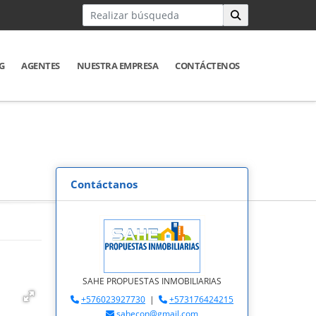
G
AGENTES
NUESTRA EMPRESA
CONTÁCTENOS
Contáctanos
SAHE PROPUESTAS INMOBILIARIAS
+576023927730
|
+573176424215
sahecon@gmail.com