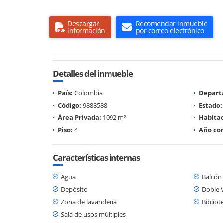
Descargar
Recomendar inmueble
información
por correo electrónico
Detalles del inmueble
País:
Colombia
Depart
Código:
9888588
Estado:
Área Privada:
1092 m²
Habitac
Piso:
4
Año con
Características internas
Agua
Balcón
Depósito
Doble 
Zona de lavandería
Bibliot
Sala de usos múltiples