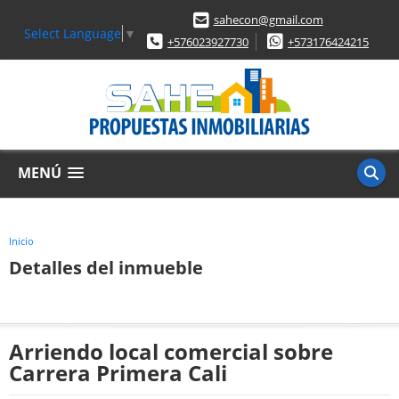
sahecon@gmail.com
Select Language
▼
+576023927730
+573176424215
MENÚ
Inicio
Detalles del inmueble
Arriendo local comercial sobre
Carrera Primera Cali