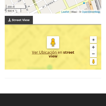
200 m
500 ft
Leaflet
| Wasi - ©
OpenStreetMap
Street View
Ver Ubicación
en
street
view