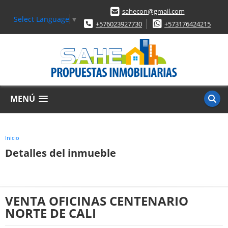
sahecon@gmail.com
Select Language
▼
+576023927730
+573176424215
MENÚ
Inicio
Detalles del inmueble
VENTA OFICINAS CENTENARIO
NORTE DE CALI