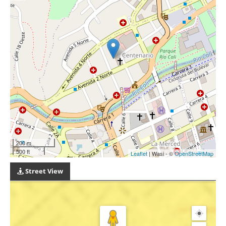
200 m
500 ft
Leaflet
| Wasi - ©
OpenStreetMap
Street View