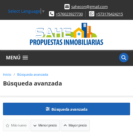
sahecon@gmail.com
Select Language
▼
+576023927730
+573176424215
MENÚ
Inicio
Búsqueda avanzada
Búsqueda avanzada
Búsqueda avanzada
Más nuevo
Menor precio
Mayor precio