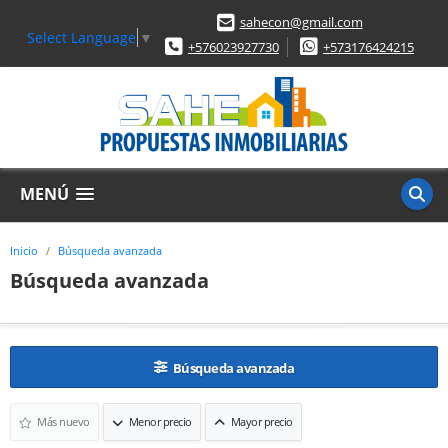
sahecon@gmail.com
Select Language
▼
+576023927730
+573176424215
MENÚ
Inicio
Búsqueda avanzada
Búsqueda avanzada
Búsqueda avanzada
Más nuevo
Menor precio
Mayor precio