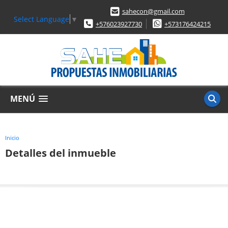
sahecon@gmail.com
Select Language
▼
+576023927730
+573176424215
MENÚ
Inicio
Detalles del inmueble