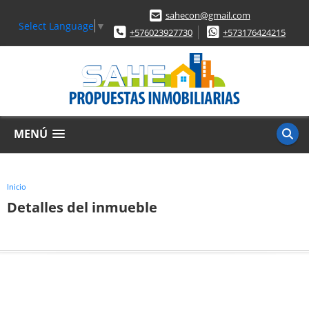
sahecon@gmail.com
Select Language
▼
+576023927730
+573176424215
MENÚ
Inicio
Detalles del inmueble