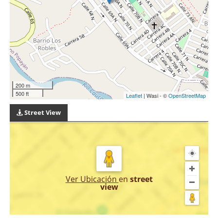
200 m
500 ft
Leaflet
| Wasi - ©
OpenStreetMap
Street View
Ver Ubicación
en
street
view