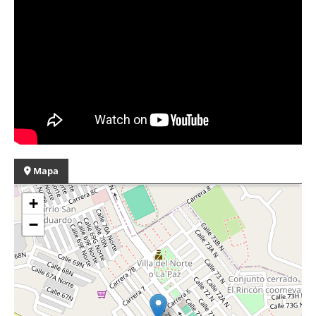
Mapa
+
−