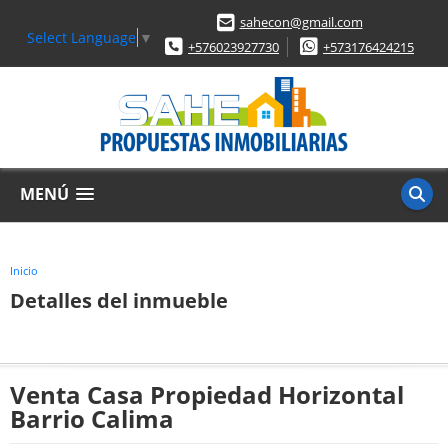
sahecon@gmail.com
Select Language
▼
+576023927730
+573176424215
MENÚ
Inicio
Detalles del inmueble
Venta Casa Propiedad Horizontal
Barrio Calima