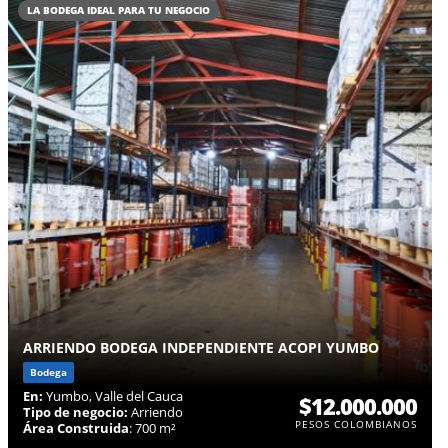
LA BODEGA IDEAL PARA TU NEGOCIO
ARRIENDO BODEGA INDEPENDIENTE ACOPI YUMBO
Bodega
En:
Yumbo, Valle del Cauca
$12.000.000
Tipo de negocio:
Arriendo
PESOS COLOMBIANOS
Área Construida
: 700 m²