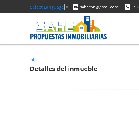
Select Language
▼
sahecon@gmail.com
+57
Inicio
Detalles del inmueble