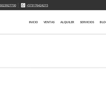
6023927730
+573176424215
INICIO
VENTAS
ALQUILER
SERVICIOS
BLO