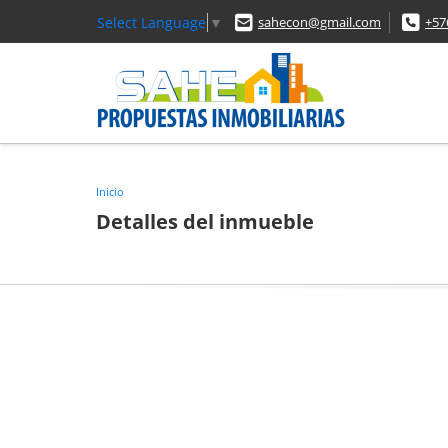
Select Language
▼
sahecon@gmail.com
+57
Inicio
Detalles del inmueble