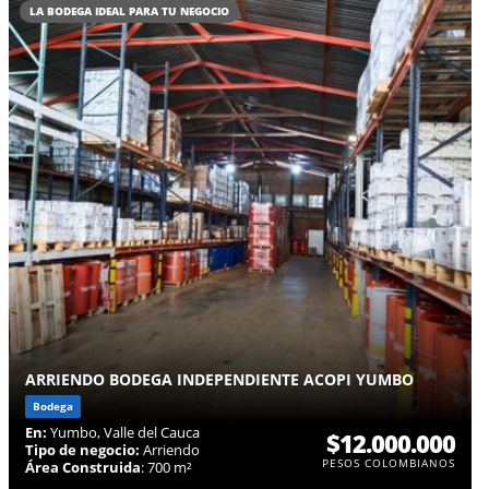
LA BODEGA IDEAL PARA TU NEGOCIO
ARRIENDO BODEGA INDEPENDIENTE ACOPI YUMBO
Bodega
En:
Yumbo, Valle del Cauca
$12.000.000
Tipo de negocio:
Arriendo
PESOS COLOMBIANOS
Área Construida
: 700 m²