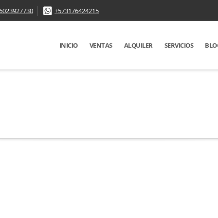
6023927730
+573176424215
INICIO
VENTAS
ALQUILER
SERVICIOS
BLO