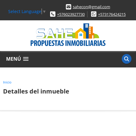
sahecon@gmail.com
Select Language
▼
+576023927730
+573176424215
MENÚ
Inicio
Detalles del inmueble