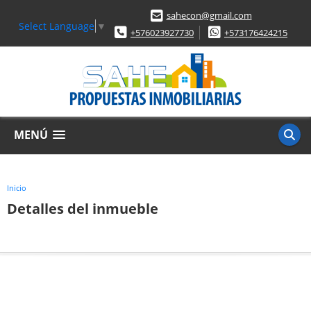
sahecon@gmail.com
Select Language
▼
+576023927730
+573176424215
MENÚ
Inicio
Detalles del inmueble