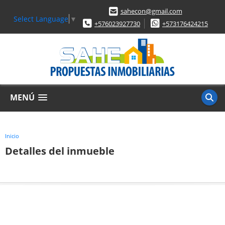
sahecon@gmail.com
Select Language
▼
+576023927730
+573176424215
MENÚ
Inicio
Detalles del inmueble