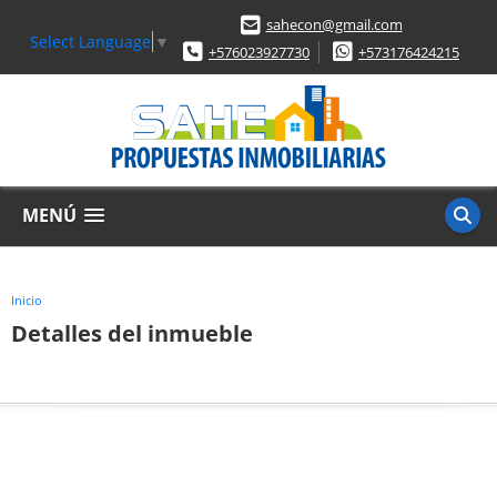
sahecon@gmail.com
Select Language
▼
+576023927730
+573176424215
MENÚ
Inicio
Detalles del inmueble