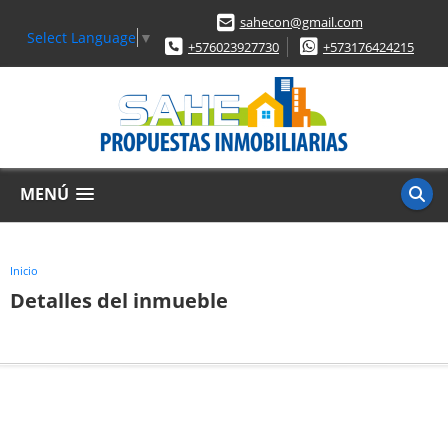
sahecon@gmail.com
Select Language
▼
+576023927730
+573176424215
MENÚ
Inicio
Detalles del inmueble