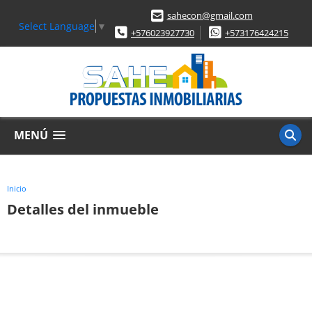
sahecon@gmail.com
Select Language
▼
+576023927730
+573176424215
MENÚ
Inicio
Detalles del inmueble