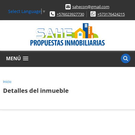
sahecon@gmail.com
Select Language
▼
+576023927730
+573176424215
MENÚ
Inicio
Detalles del inmueble